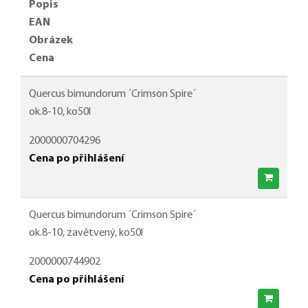
Popis
EAN
Obrázek
Cena
Quercus bimundorum ´Crimson Spire´
ok.8-10, ko50l
2000000704296
Cena po přihlášení
Quercus bimundorum ´Crimson Spire´
ok.8-10, zavětvený, ko50l
2000000744902
Cena po přihlášení