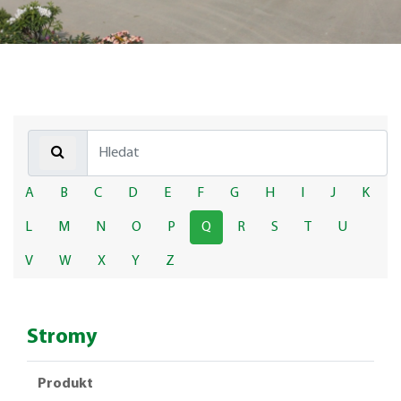
A
B
C
D
E
F
G
H
I
J
K
L
M
N
O
P
Q
R
S
T
U
V
W
X
Y
Z
Stromy
Produkt