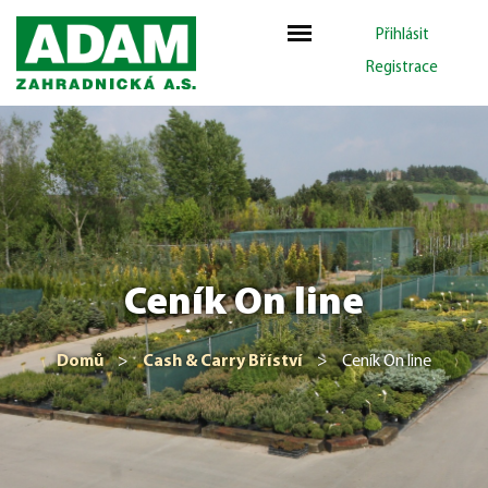
Přihlásit
Registrace
Ceník On line
Domů
>
Cash & Carry Bříství
>
Ceník On line