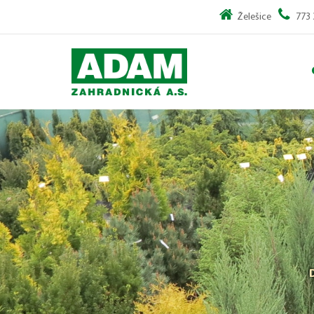
Želešice
773 