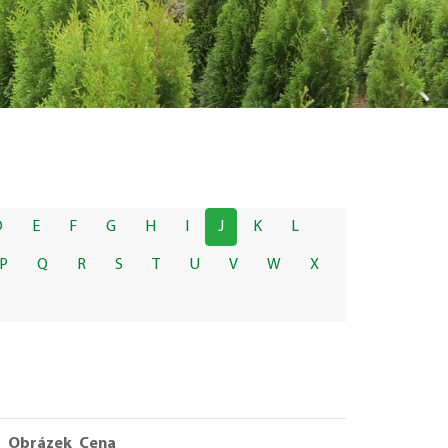
D
E
F
G
H
I
J
K
L
P
Q
R
S
T
U
V
W
X
Obrázek
Cena