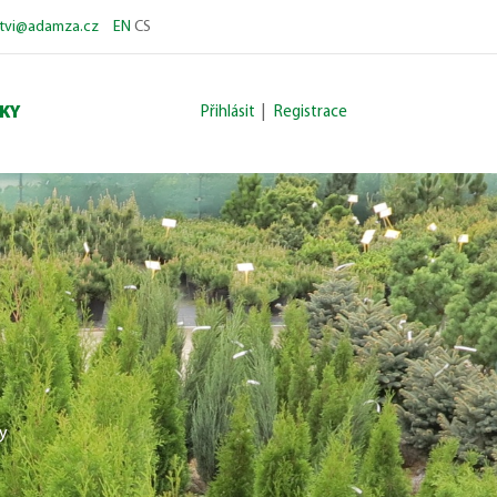
stvi@adamza.cz
EN
CS
KY
Přihlásit
|
Registrace
ny