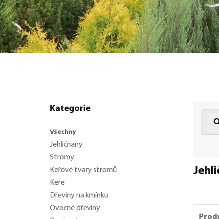
Kategorie
Všechny
Jehličnany
Stromy
Jehl
Keřové tvary stromů
Keře
Dřeviny na kmínku
Ovocné dřeviny
Prod