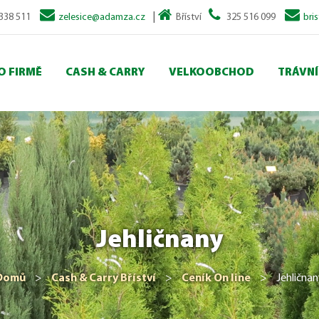
|
338 511
zelesice@adamza.cz
Bříství
325 516 099
bri
O FIRMĚ
CASH & CARRY
VELKOOBCHOD
TRÁVNÍ
Jehličnany
Domů
>
Cash & Carry Bříství
>
Ceník On line
>
Jehlična