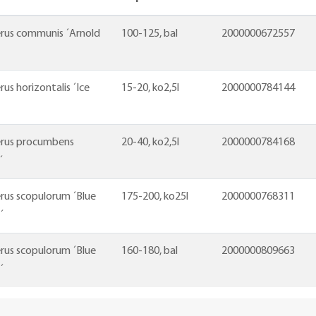
erus communis ´Arnold
100-125, bal
2000000672557
rus horizontalis ´Ice
15-20, ko2,5l
2000000784144
erus procumbens
20-40, ko2,5l
2000000784168
´
rus scopulorum ´Blue
175-200, ko25l
2000000768311
´
rus scopulorum ´Blue
160-180, bal
2000000809663
´