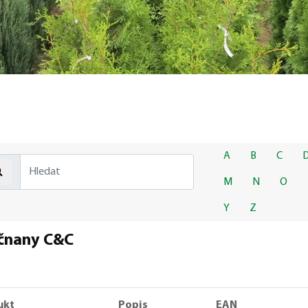
A
B
C
M
N
O
Y
Z
ičnany C&C
ukt
Popis
EAN