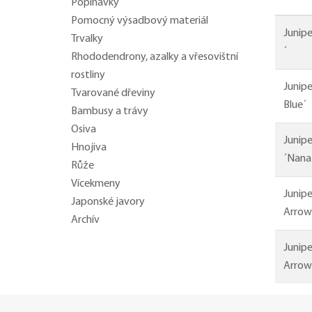
Popínavky
Pomocný výsadbový materiál
Junip
Trvalky
´
Rhododendrony, azalky a vřesovištní
rostliny
Junipe
Tvarované dřeviny
Blue´
Bambusy a trávy
Osiva
Junip
Hnojiva
´Nana
Růže
Vícekmeny
Junipe
Japonské javory
Arrow
Archív
Junipe
Arrow