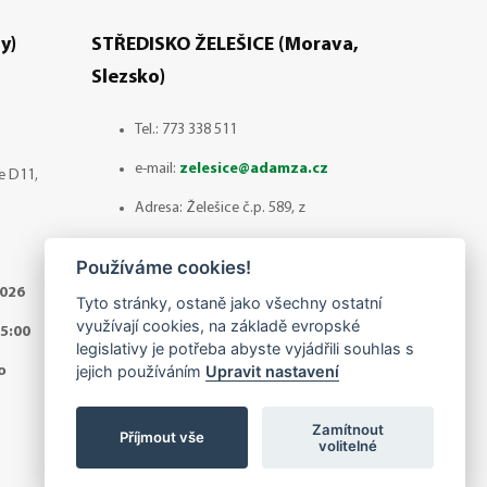
y)
STŘEDISKO ŽELEŠICE (Morava,
Slezsko)
Tel.:
773 338 511
e-mail:
zelesice@adamza.cz
ce D11,
Adresa: Želešice č.p. 589, z
ulice 1.máje směr ul.Šlechtitelská
Používáme cookies!
664 43 ŽELEŠICE
2026
Tyto stránky, ostaně jako všechny ostatní
využívají cookies, na základě evropské
Otevírací doba: Červenec - odběr
5:00
legislativy je potřeba abyste vyjádřili souhlas s
zboží pouze po předchozí
jejich používáním
Upravit nastavení
o
domluvě!
Zamítnout
Příjmout vše
Po - Pá / 8:00 - 14:30
volitelné
So -Ne / zavřeno