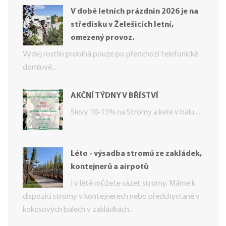
V době letních prázdnin 2026 je na
středisku v Želešicích letní,
omezený provoz.
Výdej rostlin probíhá pouze po předchozí telefonické
domluvě....
AKČNÍ TÝDNY V BŘÍSTVÍ
Slevy 10-15% na Stromy a keře v balu....
Léto - výsadba stromů ze zakládek,
kontejnerů a airpotů
I v létě můžete sázet stromy. Máme k
dispozici stromy v kontejnerech nebo předchystané v
kokosových balech v zakládkách...