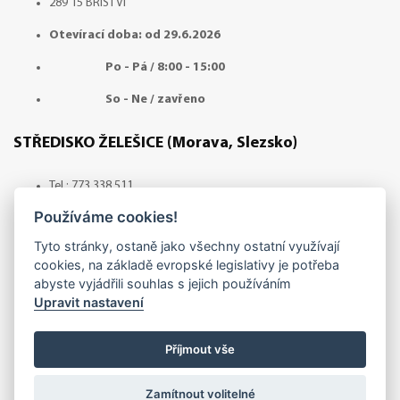
289 15 BŘÍSTVÍ
Otevírací doba: od 29.6.2026
Po - Pá / 8:00 - 15:00
So - Ne / zavřeno
STŘEDISKO ŽELEŠICE (Morava, Slezsko)
Tel.:
773 338 511
Používáme cookies!
e-mail:
zelesice@adamza.cz
Tyto stránky, ostaně jako všechny ostatní využívají
Adresa: Želešice č.p. 589, z ulice 1.máje směr ul.Šlechtitelská
cookies, na základě evropské legislativy je potřeba
abyste vyjádřili souhlas s jejich používáním
664 43 ŽELEŠICE
Upravit nastavení
Otevírací doba: Červenec - odběr zboží pouze po
předchozí domluvě!
Příjmout vše
Po - Pá / 8:00 - 14:30
Zamítnout volitelné