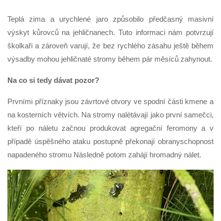
Teplá zima a urychlené jaro způsobilo předčasný masivní
výskyt kůrovců na jehličnanech.
Tuto informaci nám potvrzují
školkaři a zároveň varují, že bez rychlého zásahu ještě během
výsadby mohou jehličnaté stromy během pár měsíců zahynout.
Na co si tedy dávat pozor?
Prvními příznaky jsou závrtové otvory ve spodní části kmene a
na kosterních větvích.
Na stromy nalétávají jako první samečci,
kteří po náletu začnou produkovat agregační feromony a v
případě úspěšného ataku postupně překonají obranyschopnost
napadeného stromu Následně potom zahájí hromadný nálet.