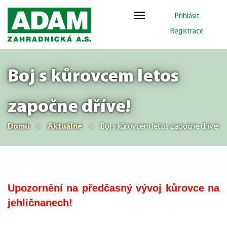
Přihlásit
Registrace
Boj s kůrovcem letos
započne dříve!
Domů
>
Aktuálně
>
Boj s kůrovcem letos započne dříve!
Upozornění na předčasný vývoj kůrovce na
jehličnanech!