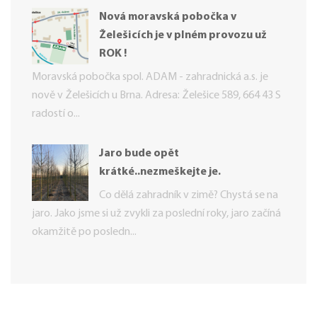
Nová moravská pobočka v
Želešicích je v plném provozu už
ROK !
Moravská pobočka spol. ADAM - zahradnická a.s. je
nově v Želešicích u Brna. Adresa: Želešice 589, 664 43 S
radostí o...
Jaro bude opět
krátké..nezmeškejte je.
Co dělá zahradník v zimě? Chystá se na
jaro. Jako jsme si už zvykli za poslední roky, jaro začíná
okamžitě po posledn...