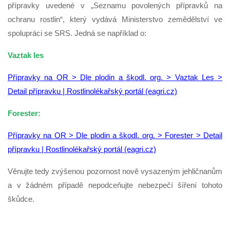
přípravky uvedené v „Seznamu povolených přípravků na
ochranu rostlin“, který vydává Ministerstvo zemědělství ve
spolupráci se SRS. Jedná se například o:
Vaztak les
Přípravky na OR > Dle plodin a škodl. org. > Vaztak Les >
Detail přípravku | Rostlinolékařský portál (eagri.cz)
Forester:
Přípravky na OR > Dle plodin a škodl. org. > Forester > Detail
přípravku | Rostlinolékařský portál (eagri.cz)
Věnujte tedy zvýšenou pozornost nově vysazeným jehličnanům
a v žádném případě nepodceňujte nebezpečí šíření tohoto
škůdce.