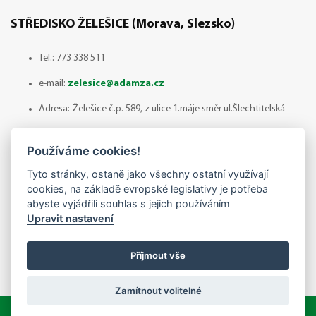
STŘEDISKO ŽELEŠICE (Morava, Slezsko)
Tel.:
773 338 511
e-mail:
zelesice@adamza.cz
Adresa: Želešice č.p. 589, z ulice 1.máje směr ul.Šlechtitelská
664 43 ŽELEŠICE
Používáme cookies!
Otevírací doba: Červenec - odběr zboží pouze po
Tyto stránky, ostaně jako všechny ostatní využívají
předchozí domluvě!
cookies, na základě evropské legislativy je potřeba
abyste vyjádřili souhlas s jejich používáním
Po - Pá / 8:00 - 14:30
Upravit nastavení
So -Ne / zavřeno
Příjmout vše
Zamítnout volitelné
Copyright © 2019 Adam Zahradnická.