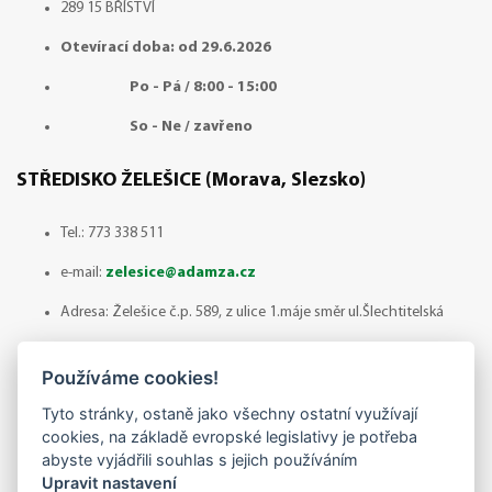
289 15 BŘÍSTVÍ
Otevírací doba: od 29.6.2026
Po - Pá / 8:00 - 15:00
So - Ne / zavřeno
STŘEDISKO ŽELEŠICE (Morava, Slezsko)
Tel.:
773 338 511
e-mail:
zelesice@adamza.cz
Adresa: Želešice č.p. 589, z ulice 1.máje směr ul.Šlechtitelská
664 43 ŽELEŠICE
Používáme cookies!
Otevírací doba: Červenec - odběr zboží pouze po
Tyto stránky, ostaně jako všechny ostatní využívají
předchozí domluvě!
cookies, na základě evropské legislativy je potřeba
abyste vyjádřili souhlas s jejich používáním
Po - Pá / 8:00 - 14:30
Upravit nastavení