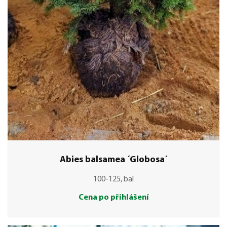
Abies balsamea ´Globosa´
100-125, bal
Cena po přihlášení