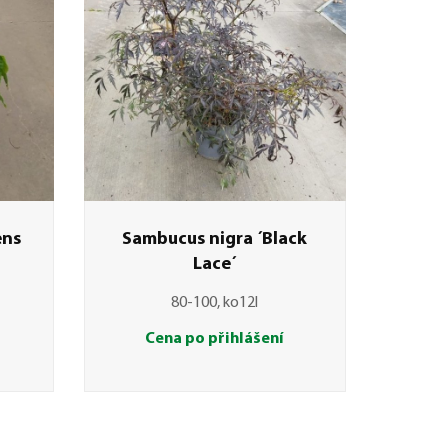
Sambucus nigra ´Black
ens
Lace´
80-100, ko12l
Cena po přihlášení