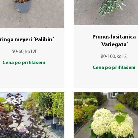
Prunus lusitanica
ringa meyeri ´Palibin´
´Variegata´
50-60, ko12l
80-100, ko12l
Cena po přihlášení
Cena po přihlášení