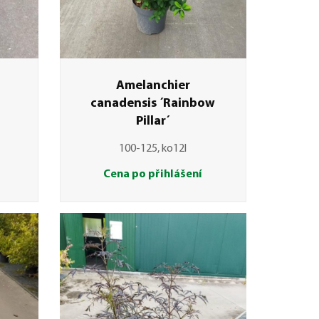
Amelanchier
canadensis ´Rainbow
Pillar´
100-125, ko12l
Cena po přihlášení