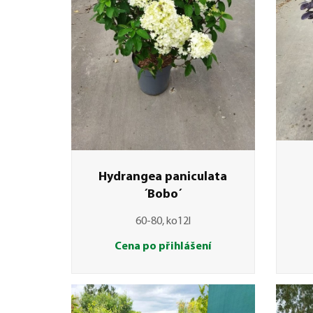
Hydrangea paniculata
´Bobo´
60-80, ko12l
Cena po přihlášení