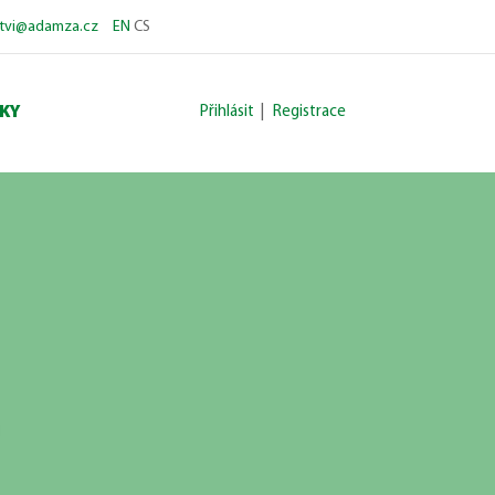
stvi@adamza.cz
EN
CS
KY
Přihlásit
|
Registrace