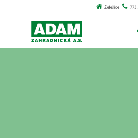
Želešice
773 