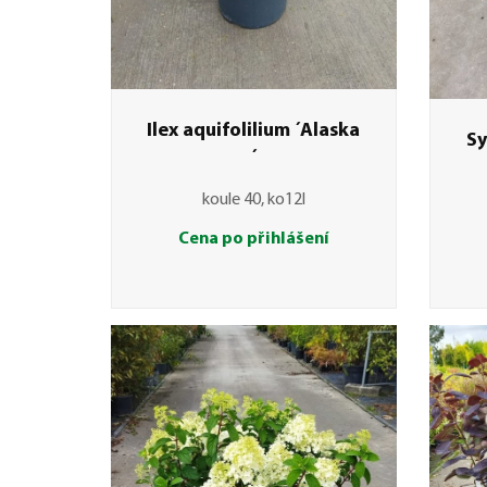
Ilex aquifolilium ´Alaska
Sy
´
koule 40, ko12l
Cena po přihlášení