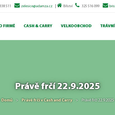
|
338 511
zelesice@adamza.cz
Bříství
325 516 099
bri
O FIRMĚ
CASH & CARRY
VELKOOBCHOD
TRÁVNÍ
Právě frčí 22.9.2025
Domů
>
Právě frčí v Cash and Carry
>
Právě frčí 22.9.2025