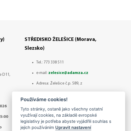
y)
STŘEDISKO ŽELEŠICE (Morava,
Slezsko)
Tel.:
773 338 511
e-mail:
zelesice@adamza.cz
ce D11,
Adresa: Želešice č.p. 589, z
ulice 1.máje směr ul.Šlechtitelská
Používáme cookies!
664 43 ŽELEŠICE
2026
Tyto stránky, ostaně jako všechny ostatní
využívají cookies, na základě evropské
Otevírací doba: Červenec - odběr
5:00
legislativy je potřeba abyste vyjádřili souhlas s
zboží pouze po předchozí
jejich používáním
Upravit nastavení
o