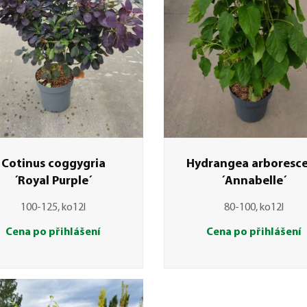
Cotinus coggygria
Hydrangea arboresc
´Royal Purple´
´Annabelle´
100-125, ko12l
80-100, ko12l
Cena po přihlášení
Cena po přihlášení