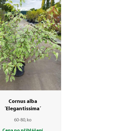
Cornus alba
´Elegantissima´
60-80, ko
Cena po přihlášení