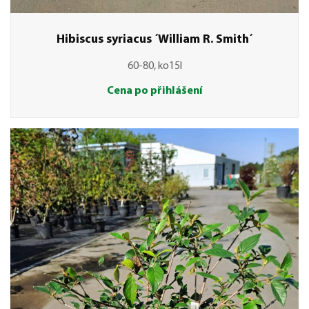
Hibiscus syriacus ´William R. Smith´
60-80, ko15l
Cena po přihlášení