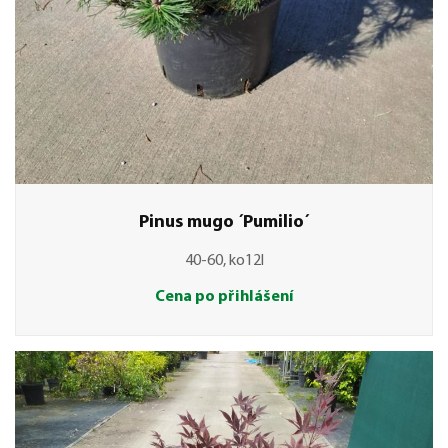
Pinus mugo ´Pumilio´
40-60, ko12l
Cena po přihlášení