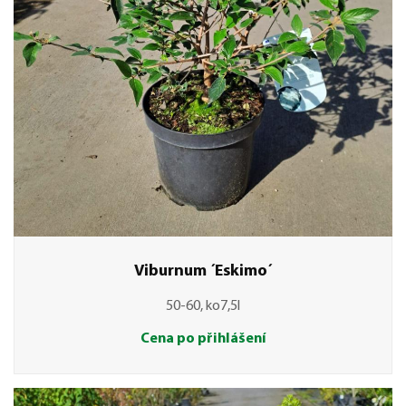
Viburnum ´Eskimo´
50-60, ko7,5l
Cena po přihlášení