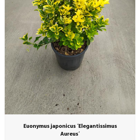
Euonymus japonicus ´Elegantissimus
Aureus´