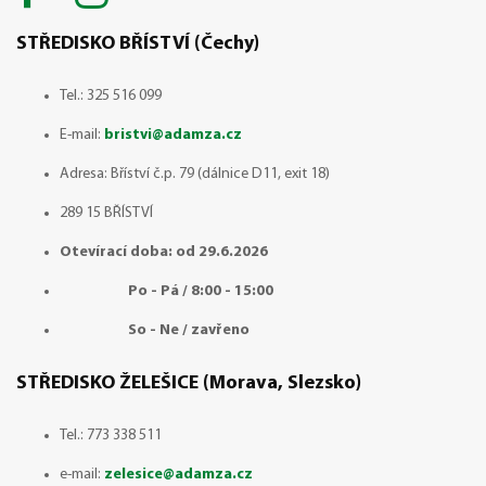
STŘEDISKO BŘÍSTVÍ (Čechy)
Tel.: 325 516 099
E-mail:
bristvi@adamza.cz
Adresa: Bříství č.p. 79 (dálnice D11, exit 18)
289 15 BŘÍSTVÍ
Otevírací doba: od 29.6.2026
Po - Pá / 8:00 - 15:00
So - Ne / zavřeno
STŘEDISKO ŽELEŠICE (Morava, Slezsko)
Tel.:
773 338 511
e-mail:
zelesice@adamza.cz